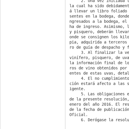
     2. Una vez iniciada la vendimia de uva de mesa en la bodega, 
la cual ha sido debidamen
á llevar un libro foliado
sentes en la bodega, dond
ngresados a la bodega, el
ha de ingreso. Asimismo, l
y pisquero, deberán lleva
onde se consignen los kil
pia, adquirida a terceros
ro de guía de despacho y f
     3. Al finalizar la vendimia, las bodegas elaboradoras de vino 
vinífero, pisquero, de uva
la información final de l
ros de vino obtenidos por
entes de estas uvas, detal
     4. El no cumplimiento de lo establecido en la presente resolu
ción estará afecto a las 
igente.

     5. Las obligaciones establecidas en los resuelvos Nº 1 y Nº 2 
de la presente resolución,
enero del año 2016. El res
de la fecha de publicación
Oficial.

     6. Derógase la res