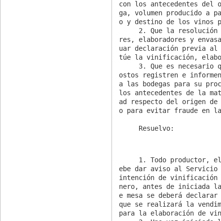
con los antecedentes del 
ga, volumen producido a p
o y destino de los vinos p
     2. Que la resolución exenta Nº 2.137 dispone que los producto
res, elaboradores y envas
uar declaración previa al
túe la vinificación, elabo
     3. Que es necesario que las bodegas elaboradoras de vinos y m
ostos registren e informen
a las bodegas para su proc
los antecedentes de la ma
ad respecto del origen de
o para evitar fraude en la
     Resuelvo:
     1. Todo productor, elaborador o envasador de vinos y mostos d
ebe dar aviso al Servicio 
intención de vinificación
nero, antes de iniciada l
e mesa se deberá declarar 
que se realizará la vendim
para la elaboración de vin