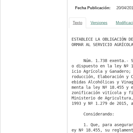
Fecha Publicación:
20/04/20
Texto
Versiones
Modificac
ESTABLECE LA OBLIGACIÓN D
ORMAR AL SERVICIO AGRÍCOLA
     Núm. 1.738 exenta.- Santiago, 18 de marzo de 2015.- Vistos: L
o dispuesto en la ley Nº 
icio Agrícola y Ganadero;
roducción, Elaboración y 
ebidas Alcohólicas y Vina
menta la ley Nº 18.455 y e
zonificación vitícola y fi
Ministerio de Agricultura,
1993 y Nº 1.279 de 2015, a
     Considerando:

     1. Que, para asegurar el cumplimiento de lo dispuesto en la l
ey Nº 18.455, su reglament