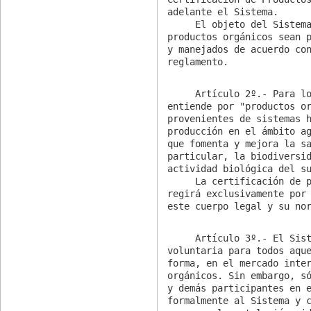
adelante el Sistema.

     El objeto del Sistema es asegurar y certificar que los

productos orgánicos sean p
y manejados de acuerdo con
reglamento.
     Artículo 2º.- Para los efectos de esta ley, se

entiende por "productos or
provenientes de sistemas h
producción en el ámbito ag
que fomenta y mejora la sa
particular, la biodiversid
actividad biológica del su
     La certificación de productos orgánicos agrícolas se

regirá exclusivamente por 
este cuerpo legal y su no
     Artículo 3º.- El Sistema será de adscripción

voluntaria para todos aque
forma, en el mercado inter
orgánicos. Sin embargo, só
y demás participantes en e
formalmente al Sistema y c