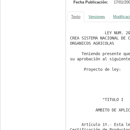
Fecha Publicación:
17/01/20
Texto
Versiones
Modificac
               LEY NUM. 20.089

CREA SISTEMA NACIONAL DE C
ORGANICOS AGRICOLAS

     Teniendo presente que el H. Congreso Nacional ha dado

su aprobación al siguiente
      Proyecto de ley:

              "TITULO I

     Artículo 1º.- Esta ley regula el Sistema Nacional de

Certificación de Productos