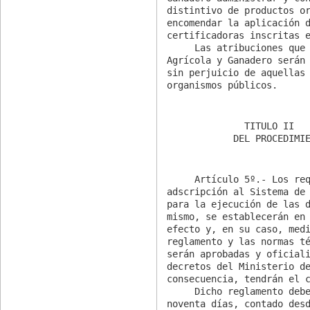
distintivo de productos or
encomendar la aplicación d
certificadoras inscritas e
     Las atribuciones que esta ley le otorga al Servicio

Agrícola y Ganadero serán 
sin perjuicio de aquellas 
organismos públicos.
              TITULO II

     Artículo 5º.- Los requisitos y protocolos para la

adscripción al Sistema de 
para la ejecución de las d
mismo, se establecerán en 
efecto y, en su caso, medi
reglamento y las normas té
serán aprobadas y oficiali
decretos del Ministerio de
consecuencia, tendrán el c
     Dicho reglamento deberá dictarse dentro del plazo de
