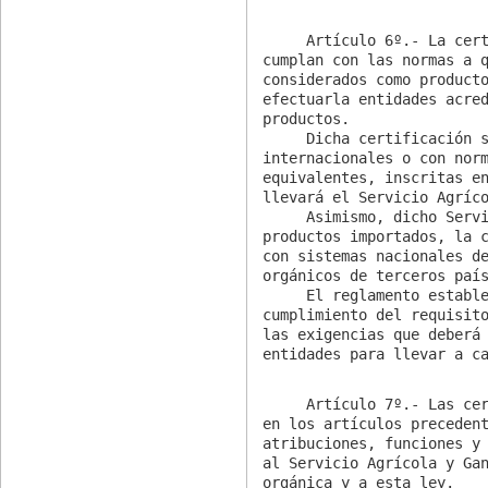
     Artículo 6º.- La certificación de los productos que

cumplan con las normas a q
considerados como producto
efectuarla entidades acred
productos.

     Dicha certificación se hará de acuerdo con normas

internacionales o con norm
equivalentes, inscritas en
llevará el Servicio Agríco
     Asimismo, dicho Servicio podrá reconocer, respecto de

productos importados, la c
con sistemas nacionales de
orgánicos de terceros país
     El reglamento establecerá la forma de acreditar el

cumplimiento del requisito
las exigencias que deberá 
entidades para llevar a c
     Artículo 7º.- Las certificaciones que se establecen

en los artículos precedent
atribuciones, funciones y 
al Servicio Agrícola y Gan
orgánica y a esta ley.