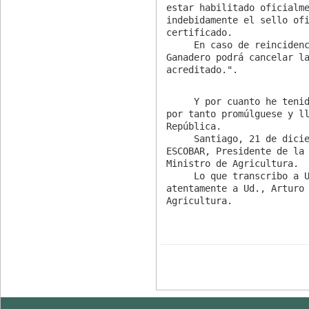
estar habilitado oficialme
indebidamente el sello ofi
certificado.

     En caso de reincidencia, el Servicio Agrícola y

Ganadero podrá cancelar la
acreditado.".
     Y por cuanto he tenido a bien aprobarlo y sancionarlo;

por tanto promúlguese y ll
República.

     Santiago, 21 de diciembre de 2005.- RICARDO LAGOS

ESCOBAR, Presidente de la 
Ministro de Agricultura.

     Lo que transcribo a Ud. para su conocimiento.- Saluda

atentamente a Ud., Arturo 
Agricultura.