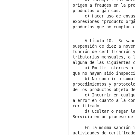
origen a fraudes en la pro
productos orgánicos.

     c) Hacer uso de envases o embalajes que lleven las

expresiones "producto orgá
productos que no cumplan 
     Artículo 10.- Se sancionará con la medida de

suspensión de diez a noven
función de certificación y
tributarias mensuales, a l
alguna de las siguientes c
     a) Emitir informes o certificados respecto de productos

que no hayan sido inspecci
     b) No cumplir o cumplir inadecuadamente los

procedimientos y protocolo
de los productos objeto de
     c) Incurrir en cualquier acción u omisión que induzca

a error en cuanto a la con
certificado.

     d) Ocultar o negar la información requerida por el

Servicio en un proceso de 
     En la misma sanción incurrirá quien ejerza

actividades de certificado