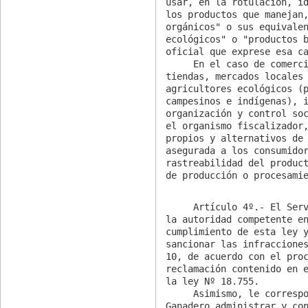
usar, en la rotulación, id
los productos que manejan,
orgánicos" o sus equivalen
ecológicos" o "productos b
oficial que exprese esa ca
     En el caso de comercialización, ya sea en ferias,

tiendas, mercados locales 
agricultores ecológicos (p
campesinos e indígenas), i
organización y control soc
el organismo fiscalizador,
propios y alternativos de 
asegurada a los consumidor
rastreabilidad del product
de producción o procesami
     Artículo 4º.- El Servicio Agrícola y Ganadero será

la autoridad competente en
cumplimiento de esta ley y
sancionar las infracciones
10, de acuerdo con el proc
reclamación contenido en e
la ley Nº 18.755.

     Asimismo, le corresponderá al Servicio Agrícola y

Ganadero administrar y con