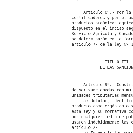
     Artículo 8º.- Por la inscripción en el registro de

certificadores y por el us
productos orgánicos agríco
dispuesto en el inciso seg
Servicio Agrícola y Ganade
se determinarán en la form
artículo 7º de la ley Nº 
              TITULO III

     Artículo 9º.- Constituyen infracciones, susceptibles

de ser sancionadas con mul
unidades tributarias mensu
     a) Rotular, identificar, comercializar o denominar un

producto como orgánico o s
esta ley y su normativa co
por cualquier medio de pub
usaren indebidamente las e
artículo 2º.

     b) Incumplir las normas del Sistema que puedan dar
