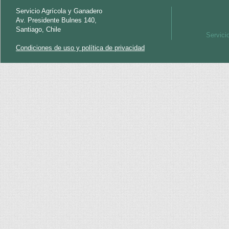
Servicio Agrícola y Ganadero
Av. Presidente Bulnes 140,
Santiago, Chile
Servici
Condiciones de uso y política de privacidad